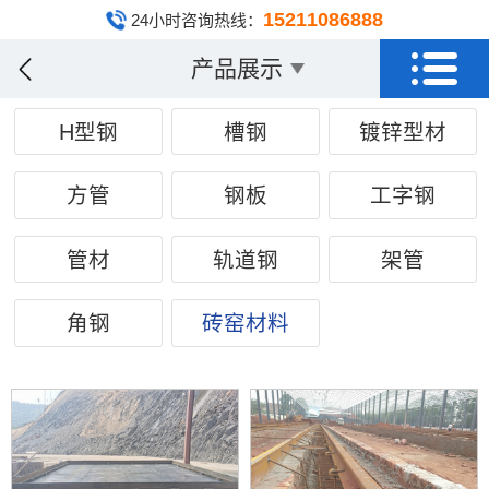
15211086888
24小时咨询热线：
产品展示
H型钢
槽钢
镀锌型材
方管
钢板
工字钢
管材
轨道钢
架管
角钢
砖窑材料