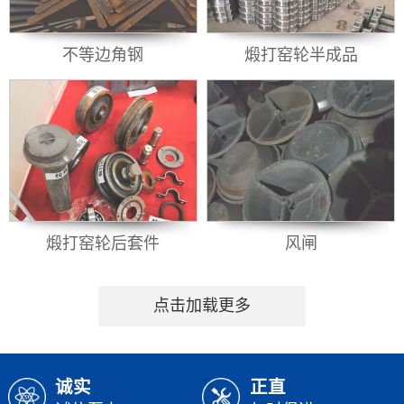
不等边角钢
煅打窑轮半成品
煅打窑轮后套件
风闸
点击加载更多
诚实
正直