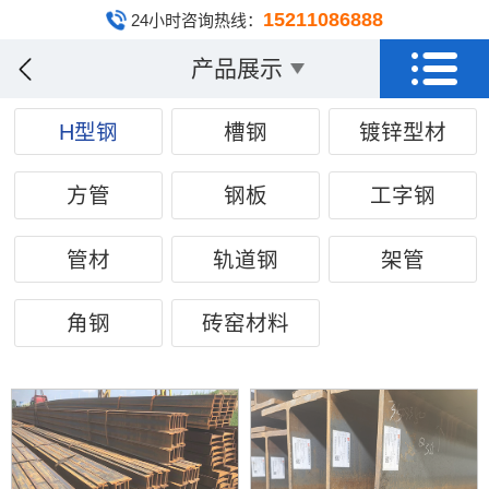
15211086888
24小时咨询热线：
产品展示
H型钢
槽钢
镀锌型材
方管
钢板
工字钢
管材
轨道钢
架管
角钢
砖窑材料