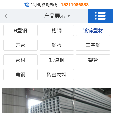
15211086888
24小时咨询热线：
产品展示
H型钢
槽钢
镀锌型材
方管
钢板
工字钢
管材
轨道钢
架管
角钢
砖窑材料