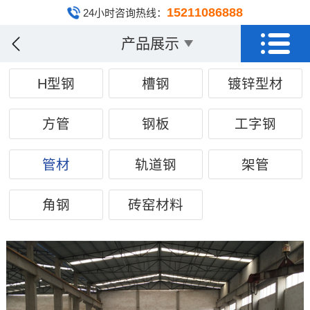
15211086888
24小时咨询热线：
产品展示
H型钢
槽钢
镀锌型材
方管
钢板
工字钢
管材
轨道钢
架管
角钢
砖窑材料