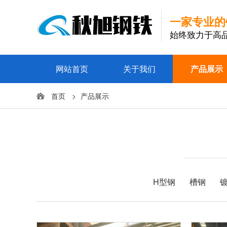
一家专业的
始终致力于高
网站首页
关于我们
产品展示
首页
>
产品展示
H型钢
槽钢