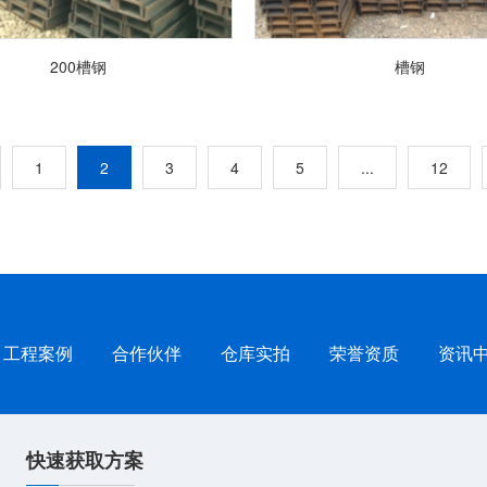
200槽钢
槽钢
1
2
3
4
5
...
12
工程案例
合作伙伴
仓库实拍
荣誉资质
资讯
快速获取方案