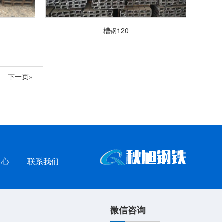
槽钢120
下一页»
中心
联系我们
微信咨询